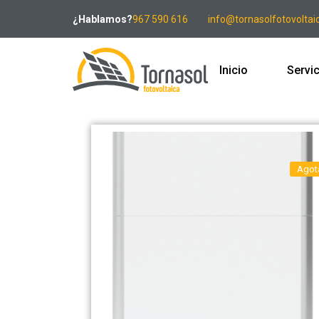
¿Hablamos?
967 590 616
info@tornasolfotovoltai
Inicio
Servi
Agot