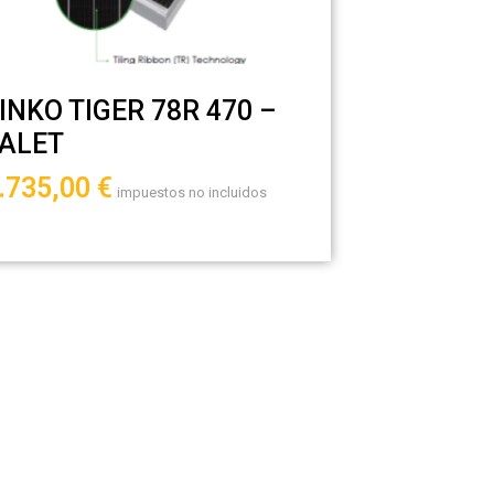
INKO TIGER 78R 470 –
ALET
.735,00
€
impuestos no incluidos