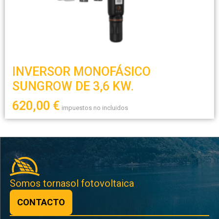
INVERSOR MONOFÁSICO
SUNGROW DE 3,6 KW.
620,00
€
impuestos no incluidos
Somos tornasol fotovoltaica
CONTACTO