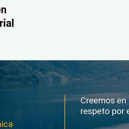
en
ial
Creemos en l
respeto por 
aica