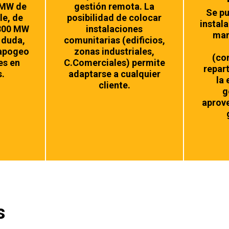
 MW de
gestión remota. La
Se pu
le, de
posibilidad de colocar
instal
7800 MW
instalaciones
man
 duda,
comunitarias (edificios,
 apogeo
zonas industriales,
(co
es en
C.Comerciales) permite
repar
s.
adaptarse a cualquier
la 
cliente.
g
aprov
s