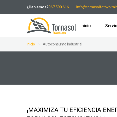
¿Hablamos?
967 590 616
info@tornasolfotovoltai
Inicio
Servi
Inicio
Autoconsumo industrial
¡MAXIMIZA TU EFICIENCIA EN