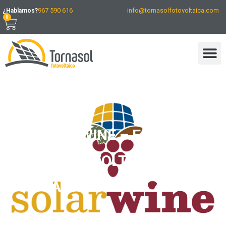
967 590 616
info@tornasolfotovoltaica.com
¿Hablamos?
0
SOLARWINE – ENERGÍA
FOTOVOLTAICA Y
AGRICULTURA 4.0