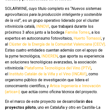
SOLARWINE, cuyo título completo es “
Nuevos sistemas
agrovoltaicos para la producción inteligente y sostenible
de la vid
”, es un grupo operativo liderado por el cluster
vitivinícola català,
INNOVI
, que trabajará durante los
próximos 3 años junto a la bodega
Familia Torres
, a los
expertos en autoconsumo fotovoltaico,
Huerto Tornasol
,
y
al
Clúster de la Energía de la Comunitat Valenciana (CECV)
.
Estas cuatro entidades cuentan además con el apoyo de
la pyme tecnológica,
INDEREN
,
que aporta su experiencia
en soluciones tecnológicas avanzadas, la asociación
vitivinícola
Plataforma Tecnológica del Vino (PTV)
,
el
Instituto Catalán de la Viña y el Vino (INCAVI)
, como
organismo público de investigación que lidera el
conocimiento científico, y
Artica Ingeniería e Innovación
(artica+i)
que actúa como oficina técnica del proyecto.
En el marco de este proyecto se desarrollarán
dos
proyectos piloto
, uno en Cataluña y otro en Castilla-La