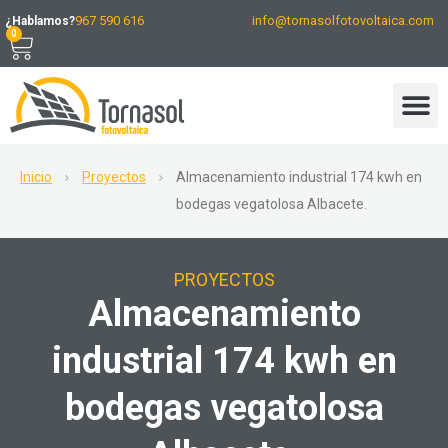
967 590 616
info@tornasolfotovoltaica.com
¿Hablamos?
0
Inicio
Proyectos
Almacenamiento industrial 174 kwh en
bodegas vegatolosa Albacete.
PROYECTOS
Almacenamiento
industrial 174 kwh en
bodegas vegatolosa