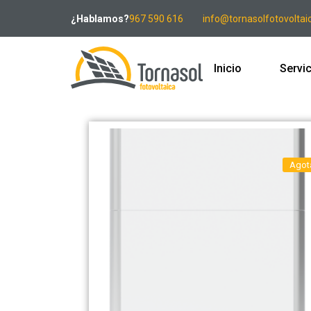
¿Hablamos?
967 590 616
info@tornasolfotovoltai
Inicio
Servi
Agot